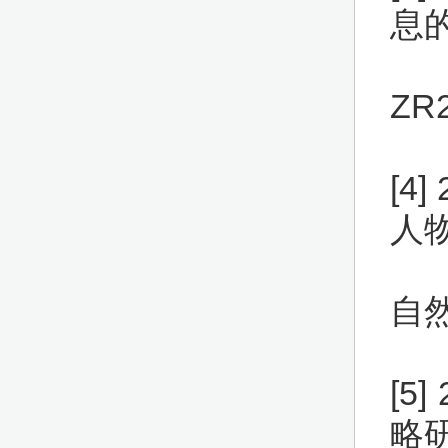
息
ZR
[4
人物
自
[5
略