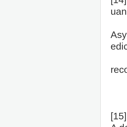
uan
Asy
edi
rec
[15]