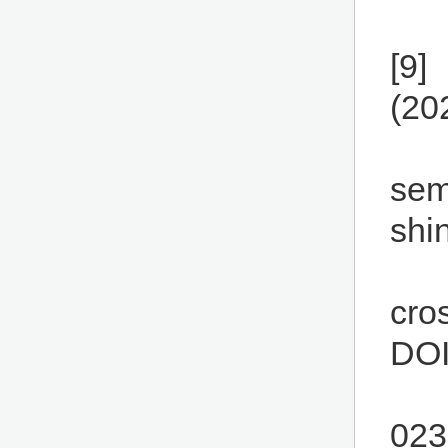
[9]
(20
sem
shi
cro
DOI
02