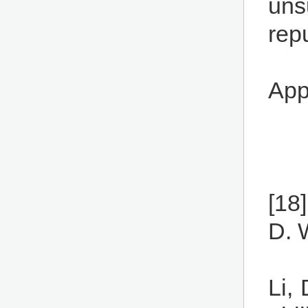
uns
rep
App
[18
D. 
Li,