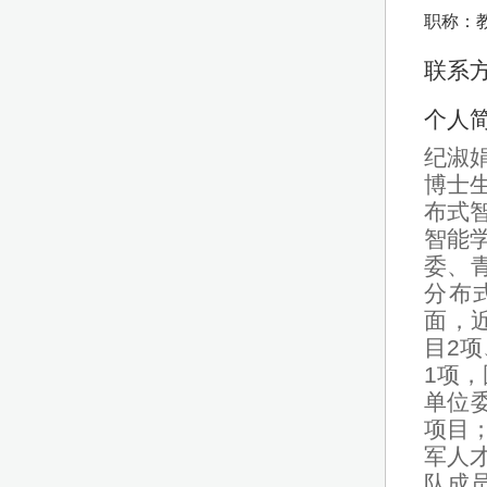
职称：
联系方式
个人
纪淑
博士
布式
智能
委、青
分布
面，
目2
1项
单位
项目
军人
队成