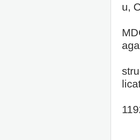
u, 
MDG
aga
str
lica
119