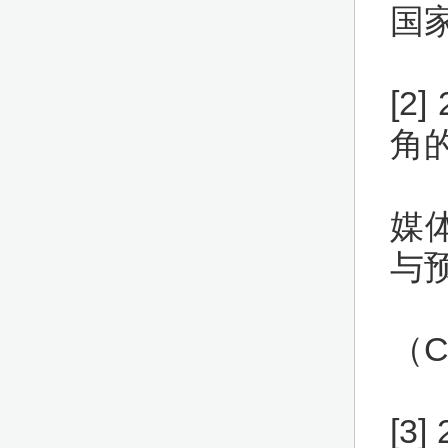
国家
[2
角
媒
与
（C
[3