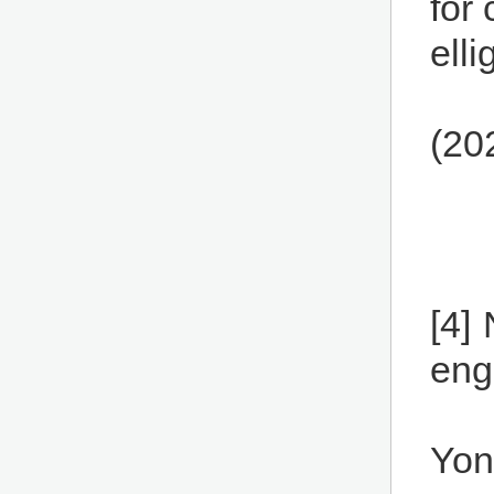
for
ell
(20
[4]
eng
Yon