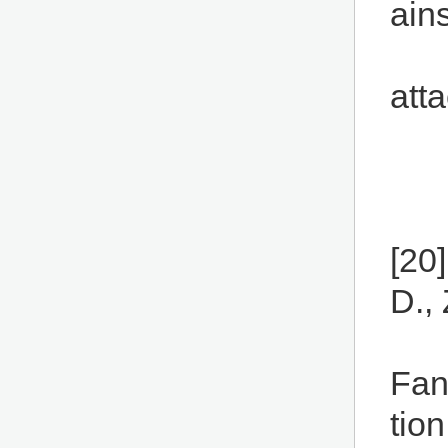
ains
att
[20]
D.,
Fan
tion