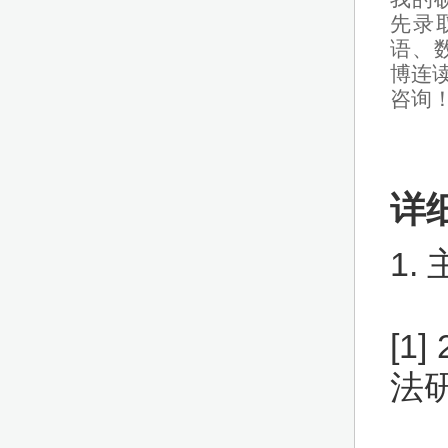
先录
语、
博连
咨询
详
1.
[1
法