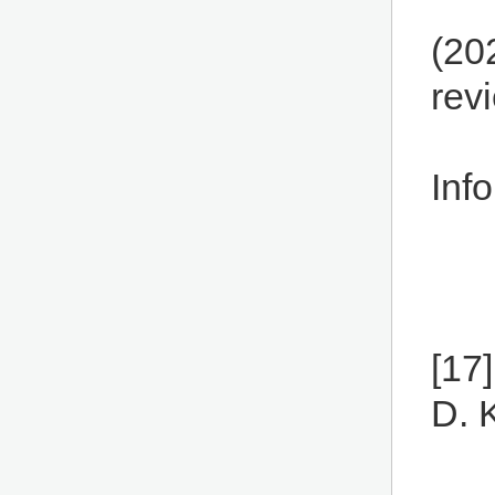
(20
rev
Inf
[17]
D. 