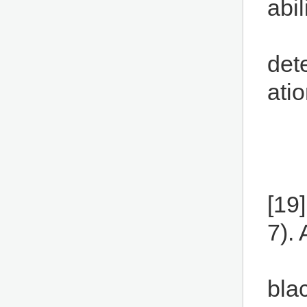
abil
det
ati
[19
7). 
bla