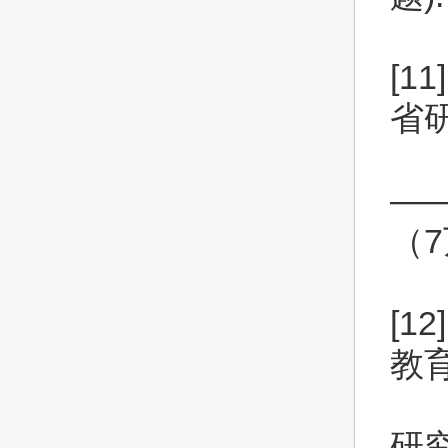
[1
省
—
（7
[1
教
研究