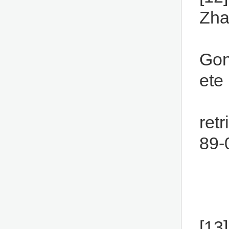
Zha
Gon
ete
ret
89-
[13]