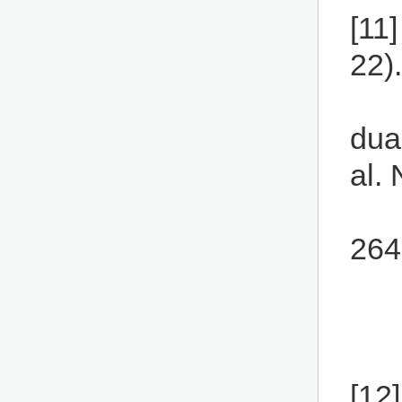
[11
22).
dua
al.
264
[12