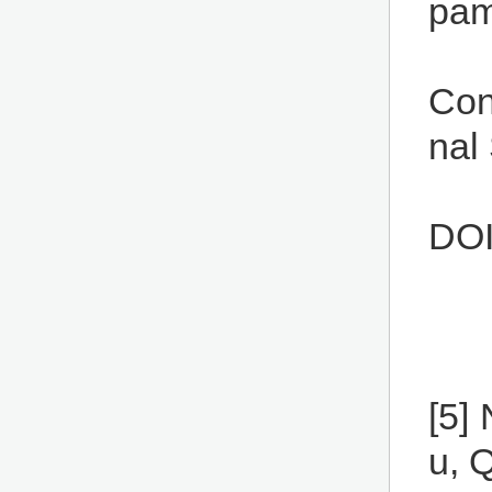
pam
Con
nal
DOI
[5]
u, 