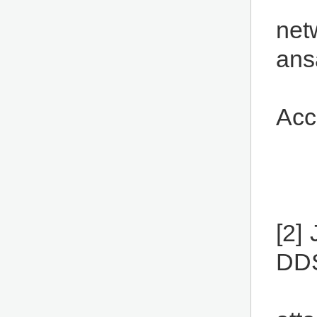
net
ans
Ac
[2]
DDS