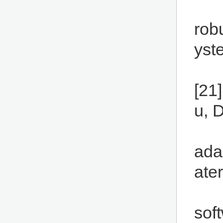
rob
yst
[21]
u, 
ada
ate
sof