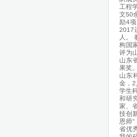
工程
文50
励4
20
人。
构国
评为
山东
果奖
山东
金，
学生
和研
家、
技创
恩师”
省优
我的