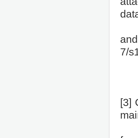
att
dat
and
7/s
[3]
mai