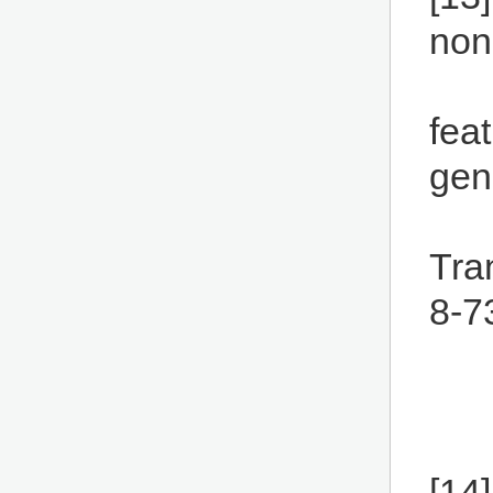
non
fea
gen
Tra
8-7
[14