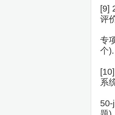
[9
评
专项
个)
[1
系统
50
题).