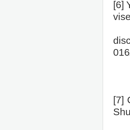
[6]
vis
dis
016
[7]
Shu