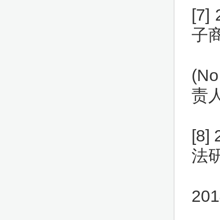
[7
子
(N
责人
[8
法研
20