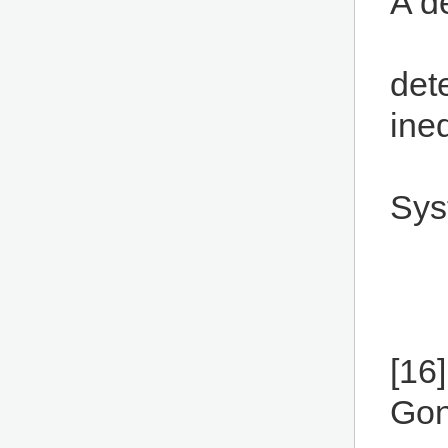
A d
det
ine
Sys
[16]
Gon