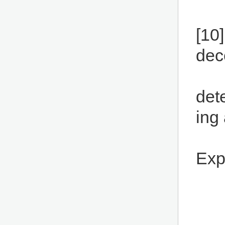
[10
dec
det
ing 
Exp