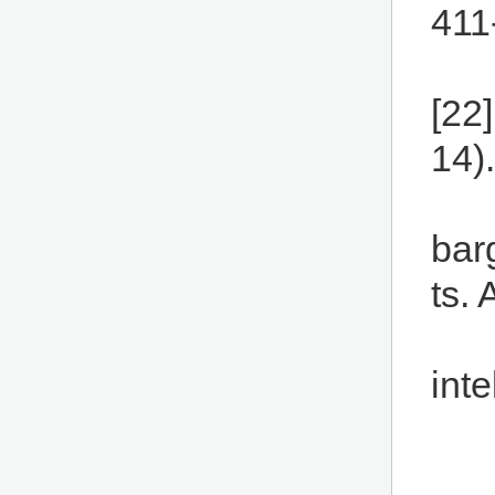
411
[22]
14)
bar
ts.
int