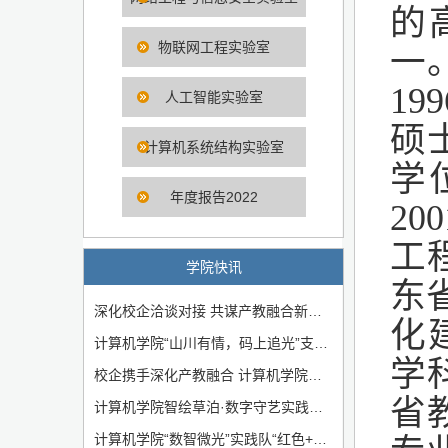
的
物联网工程实验室
一
1
人工智能实验室
硕
计算机系统结构实验室
学
年度报告2022
2
工
学院快讯
东
深化校企洽谈对接 共谋产教融合新局——计算机学院与西海岸新区聊城商会企业家代表团开展合作洽谈会
化
计算机学院“山川有情，码上追光”支教团奔赴壤塘开展暑期支教实践
学
校企携手深化产教融合 计算机学院与赛迪集团开展交流座谈
省
计算机学院智绘草泊·数字守艺实践队：数字赋能草泊柳编非遗传承
计算机学院“数智微光”实践队“红色+少儿编程”课堂正式开课