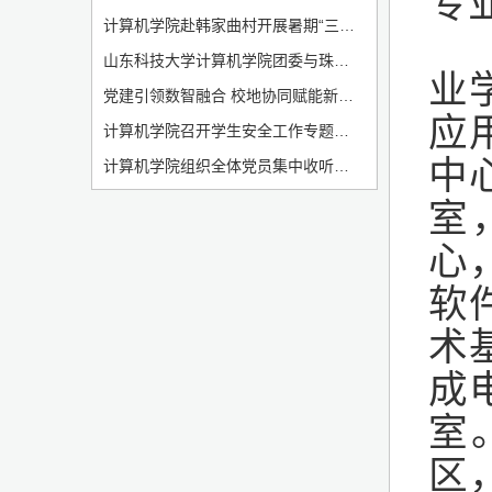
专
计算机学院赴韩家曲村开展暑期“三下乡”社会实践启动仪式
山东科技大学计算机学院团委与珠山路、珠峰路社区签署共建协议
业
党建引领数智融合 校地协同赋能新质生产力——山东科技大学计算机学院与青岛西海岸新区招商中心开展联合党课
应
计算机学院召开学生安全工作专题会议
中
计算机学院组织全体党员集中收听收看庆祝中国共产党成立105周年大会
室
心
软
术
成
室
区