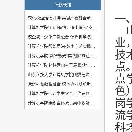
学院快讯
一
深化校企洽谈对接 共谋产教融合新局——计算机学院与西海岸新区聊城商会企业家代表团开展合作洽谈会
计算机学院“山川有情，码上追光”支教团奔赴壤塘开展暑期支教实践
校企携手深化产教融合 计算机学院与赛迪集团开展交流座谈
业
计算机学院智绘草泊·数字守艺实践队：数字赋能草泊柳编非遗传承
技
计算机学院“数智微光”实践队“红色+少儿编程”课堂正式开课
点
计算机学院赴韩家曲村开展暑期“三下乡”社会实践启动仪式
山东科技大学计算机学院团委与珠山路、珠峰路社区签署共建协议
点
党建引领数智融合 校地协同赋能新质生产力——山东科技大学计算机学院与青岛西海岸新区招商中心开展联合党课
色
计算机学院召开学生安全工作专题会议
岗
计算机学院组织全体党员集中收听收看庆祝中国共产党成立105周年大会
流
科