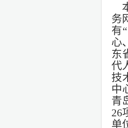
务
有
心
东
代
技
中
青
2
单