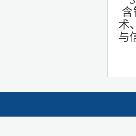
含
术
与