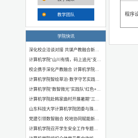
程序
教学团队
学院快讯
深化校企洽谈对接 共谋产教融合新局——计算机学院与西海岸新区聊城商会企业家代表团开展合作洽谈会
计算机学院“山川有情，码上追光”支教团奔赴壤塘开展暑期支教实践
校企携手深化产教融合 计算机学院与赛迪集团开展交流座谈
计算机学院智绘草泊·数字守艺实践队：数字赋能草泊柳编非遗传承
计算机学院“数智微光”实践队“红色+少儿编程”课堂正式开课
计算机学院赴韩家曲村开展暑期“三下乡”社会实践启动仪式
山东科技大学计算机学院团委与珠山路、珠峰路社区签署共建协议
党建引领数智融合 校地协同赋能新质生产力——山东科技大学计算机学院与青岛西海岸新区招商中心开展联合党课
计算机学院召开学生安全工作专题会议