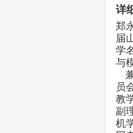
详
郑
届
学
与
员
教
副
机