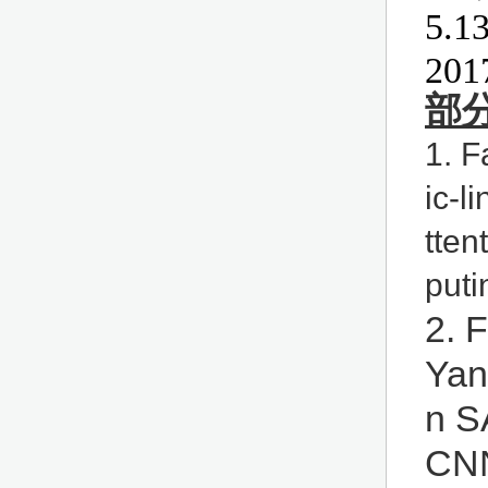
5
201
部
1. 
ic-l
tten
puti
2.
F
Yan
n S
CNN