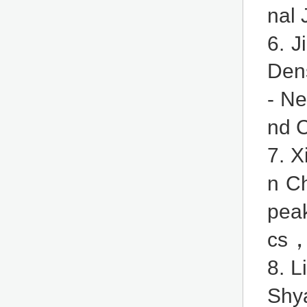
nal 
6. J
Den
- N
nd C
7. X
n C
pea
cs
8. L
Shy