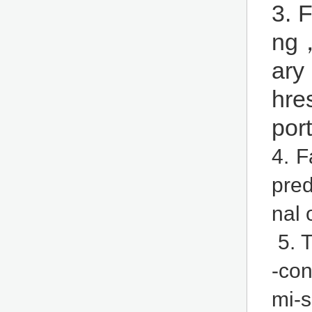
3. 
ng
ary
hre
por
4. 
pred
nal 
5. T
-con
mi-s