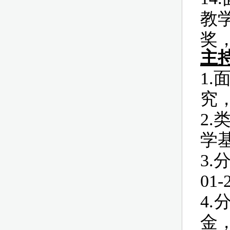
教
奖，
主
1
究，
2
学基
3
01-
4
金，2