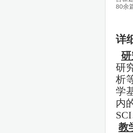
80余
详
研
研
析
学
内
SC
教