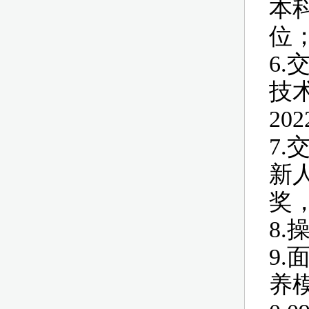
本科
位
6
技
20
7
新
奖，
8.
9
养