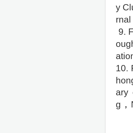
y Cl
rnal
9. 
ough
atio
10.
hon
ary 
，
g