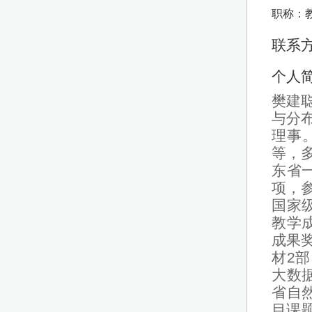
职称：
联系方式
个人
樊建
与分
理事
等，
东省
项，
国家
教学
成果
材2
大数
省自
目课