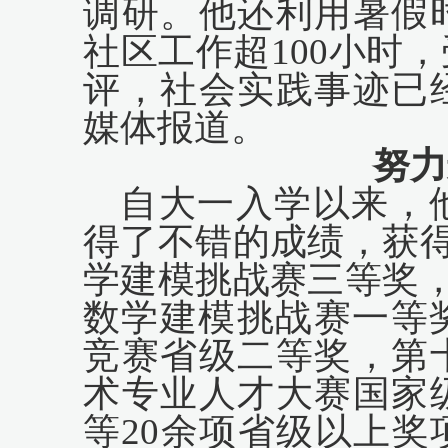
调研。他还利用暑假
社区工作超
1
00
小时，
评，社会实践事迹已
媒体
报道。
努力
自大一入学以来，
得了不错的成绩，获
学建模挑战赛
三等奖
数学建模挑战赛
一等
竞赛省级二等奖，第
术专业人才大赛国家
等
2
0
余项省级以上奖