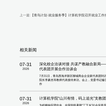
上一篇:
【青鸟计划·就业服务季】计算机学院召开就业工作
相关新闻
07-31
深化校企洽谈对接 共谋产教融合新局
代表团开展合作洽谈会
2026
7月31日，青岛西海岸新区聊城商会企业家代表团到
院长李豪杰等教师代表接待来访。会上，党委书记穆
作
07-31
计算机学院“山川有情，码上追光”支教
2026
为积极响应团中央、全国学联暑期“三下乡”社会实践