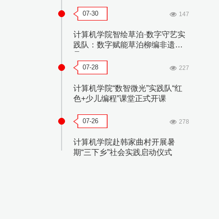
07-30
147
计算机学院智绘草泊·数字守艺实
践队：数字赋能草泊柳编非遗传
承
07-28
227
计算机学院“数智微光”实践队“红
色+少儿编程”课堂正式开课
07-26
278
计算机学院赴韩家曲村开展暑
期“三下乡”社会实践启动仪式