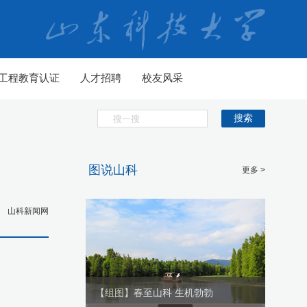
工程教育认证
人才招聘
校友风采
搜索
图说山科
更多 >
山科新闻网
生机勃勃
【组图】春至山科 生机勃勃
【组图