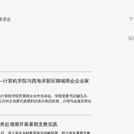
推进会
下
编
——计算机学院与西海岸新区聊城商会企业家
访计算机学院开展校企合作洽谈会。学院党委书记穆玉兵、
玉兵对企业家代表团到访表示热烈欢迎，介绍与会嘉宾和合
团奔赴壤塘开展暑期支教实践
号召，深入落实乡村教育振兴战略部署，助力夯实暑期支教