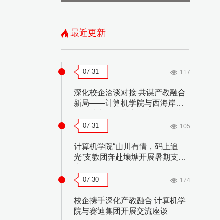
最近更新
07-31
117
深化校企洽谈对接 共谋产教融合
新局——计算机学院与西海岸新
区聊城商会企业家代表团开展合
作洽谈会
07-31
105
计算机学院“山川有情，码上追
光”支教团奔赴壤塘开展暑期支教
实践
07-30
174
校企携手深化产教融合 计算机学
院与赛迪集团开展交流座谈