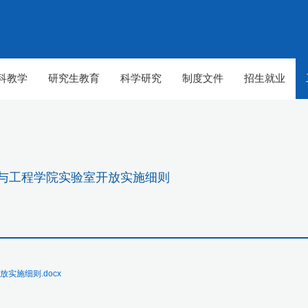
科教学
研究生教育
科学研究
制度文件
招生就业
机科学与工程学院实验室开放实施细则
放实施细则.docx
【组图】春至山科 生机勃勃
【组图】春至山科 