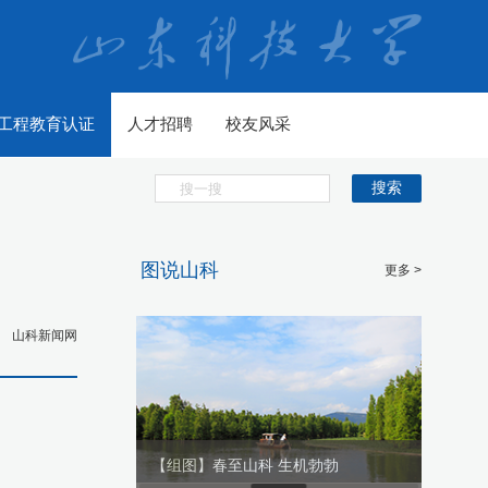
工程教育认证
人才招聘
校友风采
搜索
图说山科
更多 >
山科新闻网
生机勃勃
【组图】春至山科 生机勃勃
【组图