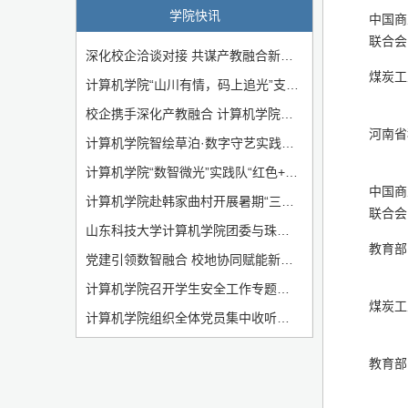
学院快讯
中国商
联合会
深化校企洽谈对接 共谋产教融合新局——计算机学院与西海岸新区聊城商会企业家代表团开展合作洽谈会
煤炭工
计算机学院“山川有情，码上追光”支教团奔赴壤塘开展暑期支教实践
校企携手深化产教融合 计算机学院与赛迪集团开展交流座谈
河南省
计算机学院智绘草泊·数字守艺实践队：数字赋能草泊柳编非遗传承
计算机学院“数智微光”实践队“红色+少儿编程”课堂正式开课
中国商
计算机学院赴韩家曲村开展暑期“三下乡”社会实践启动仪式
联合会
山东科技大学计算机学院团委与珠山路、珠峰路社区签署共建协议
教育部
党建引领数智融合 校地协同赋能新质生产力——山东科技大学计算机学院与青岛西海岸新区招商中心开展联合党课
计算机学院召开学生安全工作专题会议
煤炭工
计算机学院组织全体党员集中收听收看庆祝中国共产党成立105周年大会
教育部