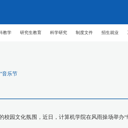
科教学
研究生教育
科学研究
制度文件
招生就业
”音乐节
的校园文化氛围，近日，计算机学院在风雨操场举办“
【组图】春至山科 生机勃勃
【组图】春至山科 