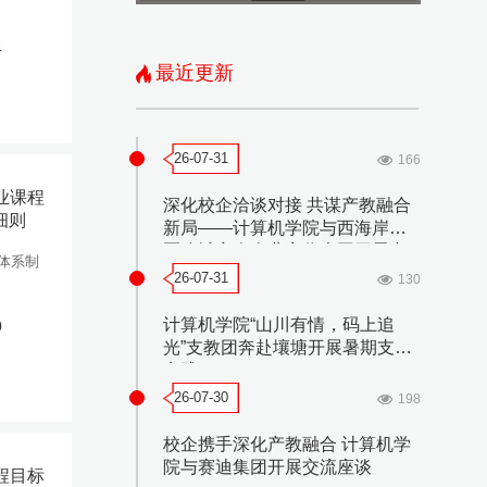
4
最近更新
26-07-31
166
业课程
深化校企洽谈对接 共谋产教融合
细则
新局——计算机学院与西海岸新
区聊城商会企业家代表团开展合
程体系制
作洽谈会
26-07-31
130
计算机学院“山川有情，码上追
0
光”支教团奔赴壤塘开展暑期支教
实践
26-07-30
198
校企携手深化产教融合 计算机学
院与赛迪集团开展交流座谈
程目标