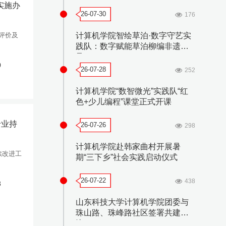
实施办
26-07-30
176
标评价及
计算机学院智绘草泊·数字守艺实
践队：数字赋能草泊柳编非遗传
承
0
26-07-28
252
计算机学院“数智微光”实践队“红
色+少儿编程”课堂正式开课
专业持
26-07-26
298
计算机学院赴韩家曲村开展暑
续改进工
期“三下乡”社会实践启动仪式
26-07-22
438
8
山东科技大学计算机学院团委与
珠山路、珠峰路社区签署共建协
议