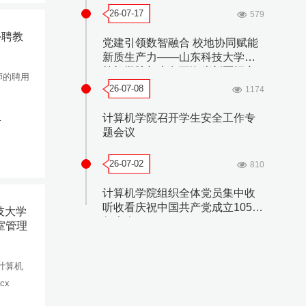
26-07-17
579
外聘教
党建引领数智融合 校地协同赋能
新质生产力——山东科技大学计
算机学院与青岛西海岸新区招商
师的聘用
中心开展联合党课
26-07-08
1174
1
计算机学院召开学生安全工作专
题会议
26-07-02
810
计算机学院组织全体党员集中收
听收看庆祝中国共产党成立105周
科技大学
年大会
室管理
学计算机
cx