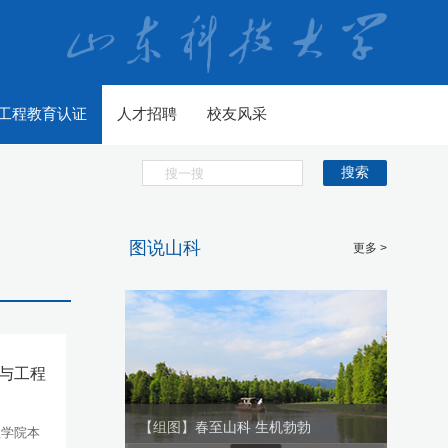
工程教育认证
人才招聘
校友风采
搜索
图说山科
更多 >
学与工程
生机勃勃
【组图】春至山科 生机勃勃
【组图
程学院本