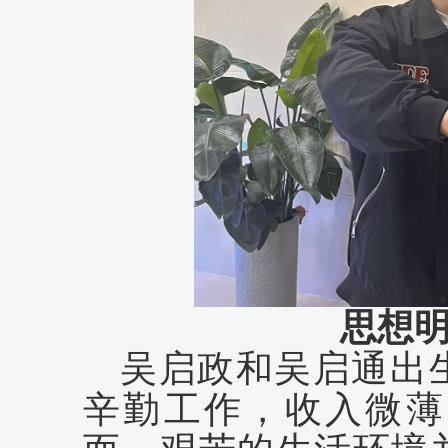
思想
吴启政和吴启通出
辛勤工作，收入微薄