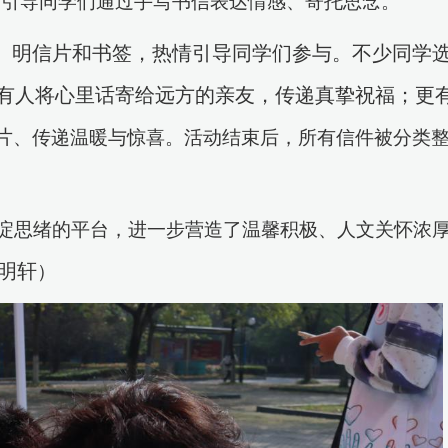
，
引导同学们通过手写书信表达情感、寄托思念。
、明信片和书签，热情引导同学们参与。不少同学
有人将心里话寄给远方的亲友，传递真挚祝福；更
片
、
传递温暖与惊喜。活动结束后，所有信件被分类
淀思绪的平台
，
进一步营造了温馨积极、人文关怀浓
明轩
）