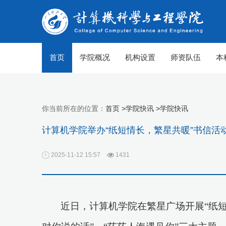
首页
学院概况
机构设置
师资队伍
本
你当前所在的位置：
首页 >
学院快讯 >
学院快讯
计算机学院举办“纸短情长，繁星共暖”书信活
2025-11-12 15:57
1431
近日
，
计算机学院在
繁星广场
开展
“纸
【组图】春至山科 生机勃勃