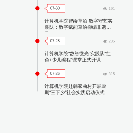
07-30
191
计算机学院智绘草泊·数字守艺实
践队：数字赋能草泊柳编非遗传
承
07-28
285
计算机学院“数智微光”实践队“红
色+少儿编程”课堂正式开课
07-26
315
计算机学院赴韩家曲村开展暑
期“三下乡”社会实践启动仪式