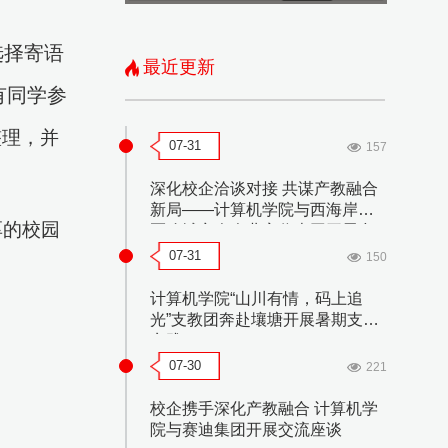
选择寄语
最近更新
有同学参
整理，并
07-31
157
深化校企洽谈对接 共谋产教融合
新局——计算机学院与西海岸新
厚的校园
区聊城商会企业家代表团开展合
作洽谈会
07-31
150
计算机学院“山川有情，码上追
光”支教团奔赴壤塘开展暑期支教
实践
07-30
221
校企携手深化产教融合 计算机学
院与赛迪集团开展交流座谈