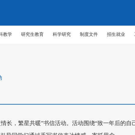
科教学
研究生教育
科学研究
制度文件
招生就业
动
短情长，繁星共暖”书信活动。
活动围绕
“致一年后的自己
【组图】春至山科 生机勃勃
【组图】春至山科 