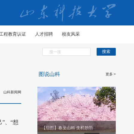
工程教育认证
人才招聘
校友风采
搜索
图说山科
更多 >
山科新闻网
”
、
“想
生机勃勃
【组图】春至山科 生机勃勃
【组图