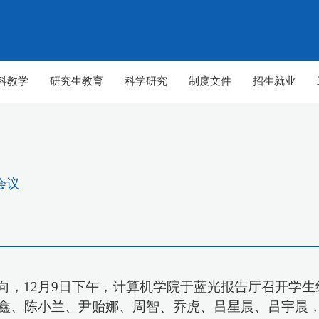
科教学
研究生教育
科学研究
制度文件
招生就业
会议
向，
12月9日下午，计算机学院于蓝光报告厅召开学生
【组图】春至山科 生机勃勃
【组图】春至山科 
鑫、陈小兰、尹贻娜、周智、乔虎、吕星晨、吕宇晨