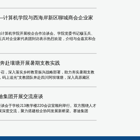
——计算机学院与西海岸新区聊城商会企业家
访计算机学院开展校企合作洽谈会。学院党委书记穆玉兵、
玉兵对企业家代表团到访表示热烈欢迎，介绍与会嘉宾和合
团奔赴壤塘开展暑期支教实践
号召，深入落实乡村教育振兴战略部署，助力夯实暑期支教
情，码上追光”支教团队奔赴四川阿坝壤塘，深入高原藏区
迪集团开展交流座谈
谈会于学校J13教学楼220会议室顺利举行。双方围绕人才
展深度交流，聚力搭建校企协同发展新桥梁。赛迪集团