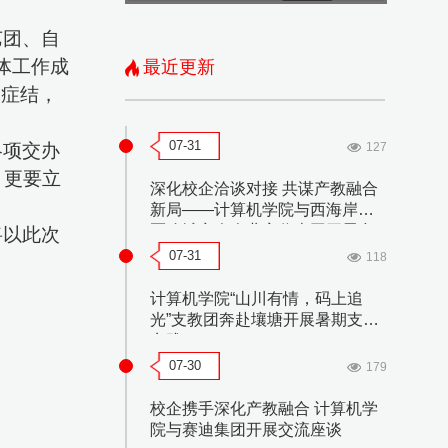
艺团、自
体工作成
最近更新
题症结，
07-31
127
各项交办
，更要立
深化校企洽谈对接 共谋产教融合
新局——计算机学院与西海岸新
区聊城商会企业家代表团开展合
将以此次
作洽谈会
07-31
118
）
计算机学院“山川有情，码上追
光”支教团奔赴壤塘开展暑期支教
实践
07-30
179
校企携手深化产教融合 计算机学
院与赛迪集团开展交流座谈