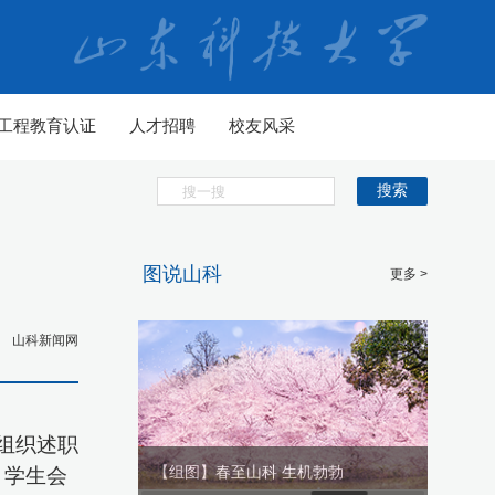
工程教育认证
人才招聘
校友风采
搜索
图说山科
更多 >
山科新闻网
组织述职
生机勃勃
【组图】春至山科 生机勃勃
【组图
，学生会