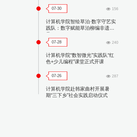
07-30
156
计算机学院智绘草泊·数字守艺实
践队：数字赋能草泊柳编非遗传
承
07-28
240
计算机学院“数智微光”实践队“红
色+少儿编程”课堂正式开课
07-26
287
计算机学院赴韩家曲村开展暑
期“三下乡”社会实践启动仪式