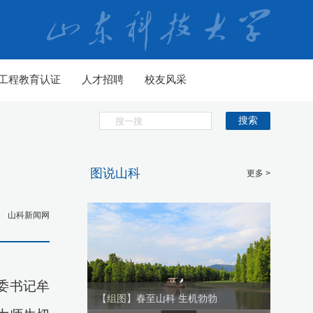
工程教育认证
人才招聘
校友风采
搜索
图说山科
更多 >
山科新闻网
委书记牟
生机勃勃
【组图】春至山科 生机勃勃
【组图