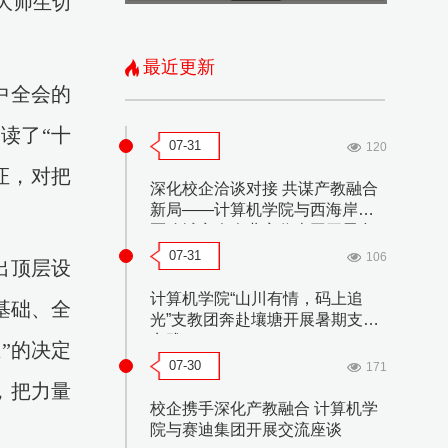
大师生切
最近更新
中全会的
读了“十
07-31
120
证，对把
深化校企洽谈对接 共谋产教融合
新局——计算机学院与西海岸新
区聊城商会企业家代表团开展合
作洽谈会
07-31
106
出顶层设
计算机学院“山川有情，码上追
基础、全
光”支教团奔赴壤塘开展暑期支教
实践
立”的决定
07-30
171
，把力量
校企携手深化产教融合 计算机学
院与赛迪集团开展交流座谈