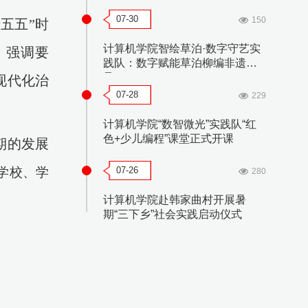
07-30
150
五五”时
计算机学院智绘草泊·数字守艺实
，强调要
践队：数字赋能草泊柳编非遗传
承
现代化治
07-28
229
计算机学院“数智微光”实践队“红
色+少儿编程”课堂正式开课
期的发展
学校、
学
07-26
280
计算机学院赴韩家曲村开展暑
期“三下乡”社会实践启动仪式