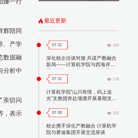
贻娜一行
最近更新
祥辉陪同
养、产学
07-31
180
态数据融
深化校企洽谈对接 共谋产教融合
新局——计算机学院与西海岸新
与分析中
区聊城商会企业家代表团开展合
作洽谈会
07-31
139
计算机学院“山川有情，码上追
光”支教团奔赴壤塘开展暑期支教
了亲切问
实践
养，表示
07-30
205
校企携手深化产教融合 计算机学
院与赛迪集团开展交流座谈