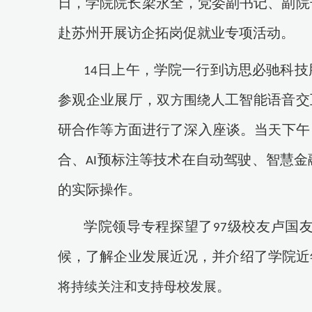
日，学院院长梁永全，党委副书记、副院
赴苏州开展访企拓岗促就业专项活动。
到访
日上午，学院一行
思必驰科技
14
参观企业展厅，
人工智能语音交
双方围绕
研合作等方面进行了深入座谈。当
下午
天
合、
预标注等技术在自动驾驶、智慧金
AI
的实际操作。
学院领导专程探望了
级校友卢国
97
候，了解企业发展近况，并介绍了学院近
。
将持续关注和支持母校发展