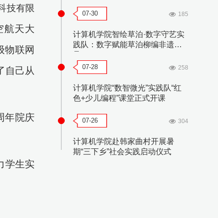
科技有限
07-30
185
空航天大
计算机学院智绘草泊·数字守艺实
践队：数字赋能草泊柳编非遗传
级物联网
承
07-28
258
了自己从
计算机学院“数智微光”实践队“红
色+少儿编程”课堂正式开课
周年院庆
07-26
304
计算机学院赴韩家曲村开展暑
期“三下乡”社会实践启动仪式
力学生实