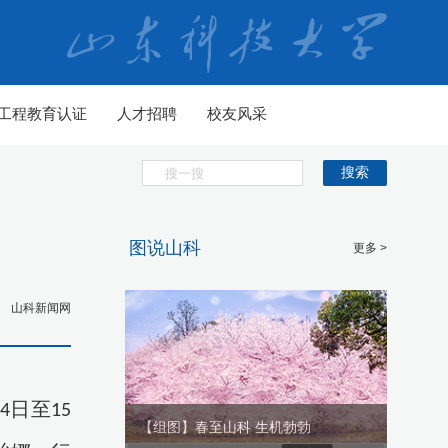
工程教育认证
人才招聘
校友风采
搜索
图说山科
更多 >
山科新闻网
日至
4
15
科 生机勃勃
【组图】春至山科 生机勃勃