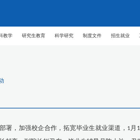
科教学
研究生教育
科学研究
制度文件
招生就业
动
部署，加强校企合作，拓宽毕业生就业渠道，
月
1
1
勃
【组图】春至山科 生机勃勃
【组图】春至山