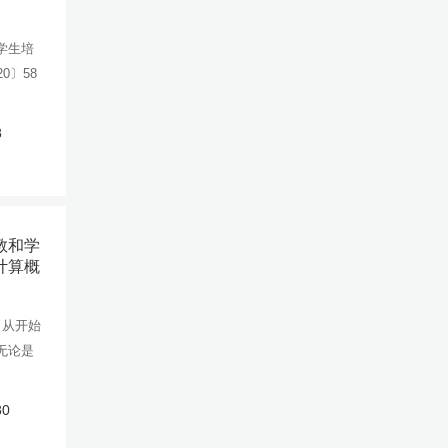
学生培
0〕58
8
教和学
计算概
。从开始
无论是
80