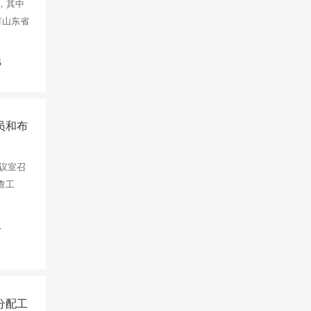
，其中
有山东省
6
员和布
会议室召
查工
1
分配工