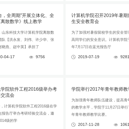
台，全周期”开展立体化、全
计算机学院召开2019年暑
《离散数学》线上教学
生安全教育会
，山东科技大学计算机学院离散数
为了加强对暑假留校学生的安全管
团队【洪永发、刘伟、许少华、张
高同学们的安全意识。计算机学院于
赵晓燕、赵中英】承担了
年7月17日在蓝光报告厅
0-04-17
9756
2019-07-19
928
学院软件工程2016级举办考
学院举行2017年青年教师
验交流会
为加强青年教师队伍建设，提高青
号，计算机学院软件工程2016级在学
的教学水平，学院于11月27日举行了
光报告厅举办考研经验交流会，邀
年青年教师教学比赛。
014级的学
2017-11-28
106