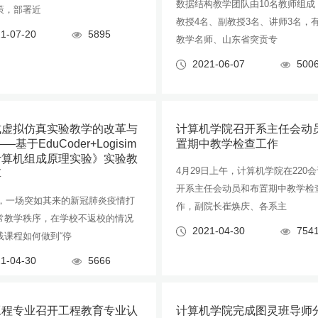
数据结构教学团队由10名教师组成
策，部署近
教授4名、副教授3名、讲师3名，
1-07-20
5895
教学名师、山东省突贡专
2021-06-07
500
式虚拟仿真实验教学的改革与
计算机学院召开系主任会动
—基于EduCoder+Logisim
置期中教学检查工作
计算机组成原理实验》实验教
4月29日上午，计算机学院在220
革
开系主任会动员和布置期中教学检
0年，一场突如其来的新冠肺炎疫情打
作，副院长崔焕庆、各系主
常教学秩序，在学校不返校的情况
2021-04-30
754
践课程如何做到“停
1-04-30
5666
工程专业召开工程教育专业认
计算机学院完成图灵班导师