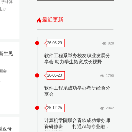
技大学计算
主办
最近更新
2
26-06-29
828
科新生见
软件工程系举办校友职业发展分
享会 助力学生拓宽成长视野
面会
26-05-23
1790
3
软件工程系成功举办考研经验分
享会
25-12-25
2942
计算机学院联合青软成功举办师
资研修班——打通AI与专业融合
重返母