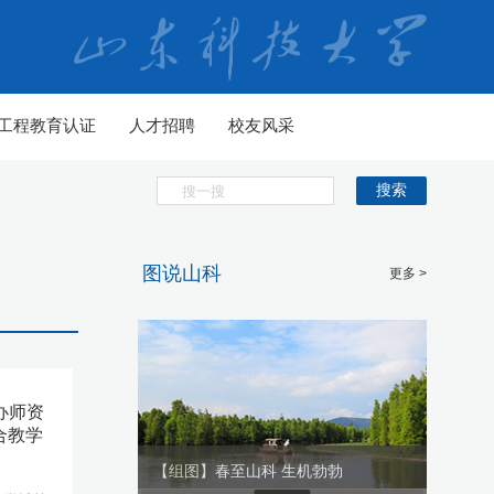
工程教育认证
人才招聘
校友风采
搜索
图说山科
更多 >
办师资
合教学
生机勃勃
【组图】春至山科 生机勃勃
【组图