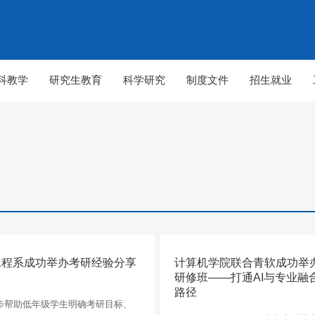
科教学
研究生教育
科学研究
制度文件
招生就业
工程系成功举办考研经验分享
计算机学院联合青软成功举
研修班——打通AI与专业融
路径
【组图】春至山科 生机勃勃
【组图】春至山科 
步帮助低年级学生明确考研目标、