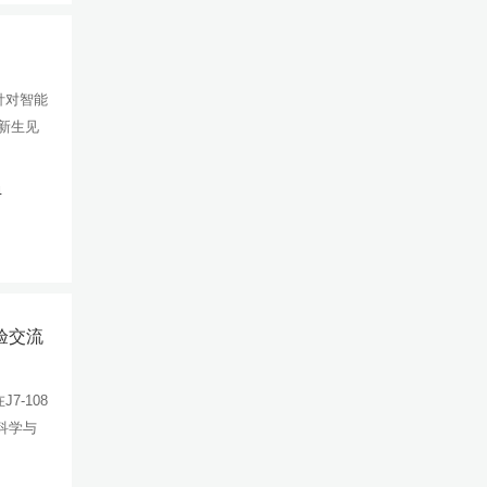
针对智能
了新生见
4
验交流
7-108
科学与