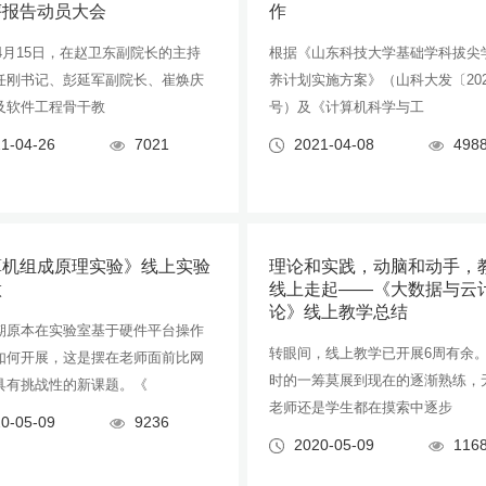
评报告动员大会
作
年4月15日，在赵卫东副院长的主持
根据《山东科技大学基础学科拔尖
任刚书记、彭延军副院长、崔焕庆
养计划实施方案》（山科大发〔202
及软件工程骨干教
号）及《计算机科学与工
1-04-26
7021
2021-04-08
498
算机组成原理实验》线上实验
理论和实践，动脑和动手，
做
线上走起——《大数据与云
论》线上教学总结
期原本在实验室基于硬件平台操作
转眼间，线上教学已开展6周有余
如何开展，这是摆在老师面前比网
时的一筹莫展到现在的逐渐熟练，
具有挑战性的新课题。《
老师还是学生都在摸索中逐步
0-05-09
9236
2020-05-09
116