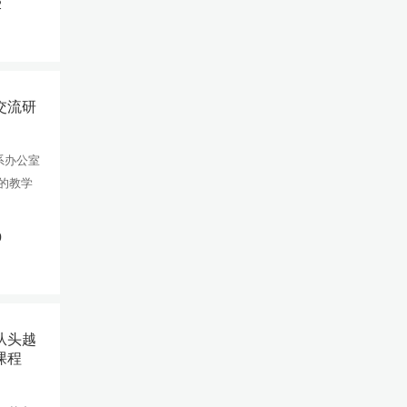
2
交流研
系办公室
赛的教学
0
从头越
课程